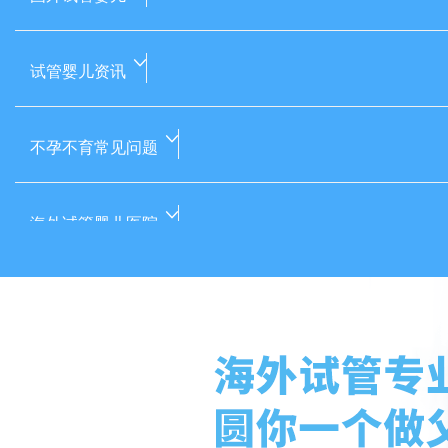
试管婴儿资讯
不孕不育常见问题
海外试管婴儿医院