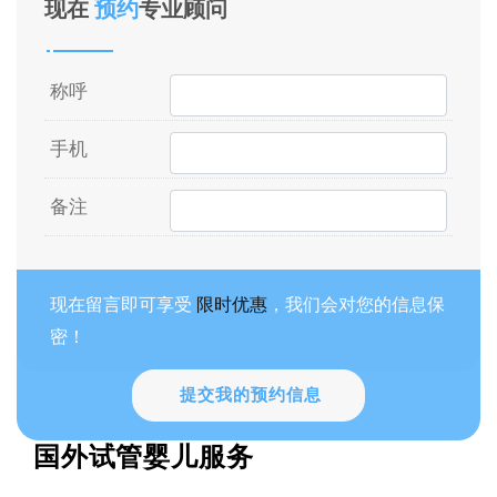
现在
预约
专业顾问
称呼
手机
备注
现在留言即可享受
限时优惠
，我们会对您的信息保
密！
提交我的预约信息
国外试管婴儿服务