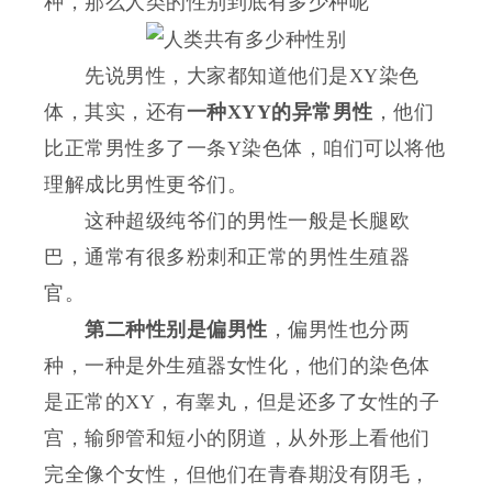
种，那么人类的性别到底有多少种呢
先说男性，大家都知道他们是XY染色
体，其实，还有
一种XYY的异常男性
，他们
比正常男性多了一条Y染色体，咱们可以将他
理解成比男性更爷们。
这种超级纯爷们的男性一般是长腿欧
巴，通常有很多粉刺和正常的男性生殖器
官。
第二种性别是偏男性
，偏男性也分两
种，一种是外生殖器女性化，他们的染色体
是正常的XY，有睾丸，但是还多了女性的子
宫，输卵管和短小的阴道，从外形上看他们
完全像个女性，但他们在青春期没有阴毛，