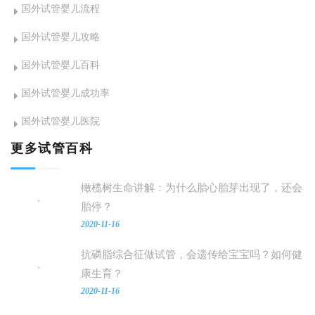
国外试管婴儿流程
爱的人群也
有部分国家
能拥有自己
和地区美
国外试管婴儿攻略
的宝宝。
国、乌克
国外试管婴儿百科
兰、俄罗斯
等是有法律
国外试管婴儿成功率
支持实行合
国外试管婴儿医院
的多元化助
孕。
更多试管百科
橄榄树生命讲解：为什么胎心胎芽出现了，还会
胎停？
2020-11-16
抗磷脂综合征做试管，会遗传给宝宝吗？如何健
康生育？
2020-11-16