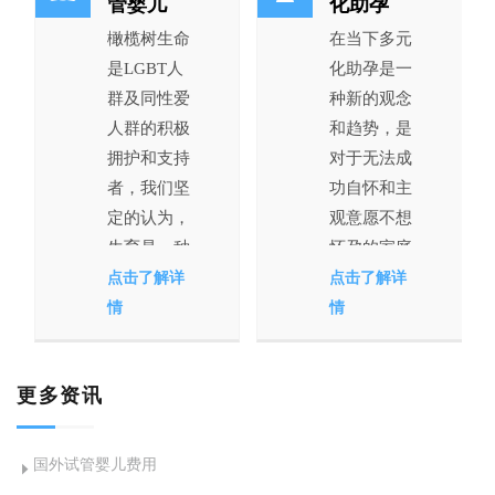
管婴儿
化助孕
橄榄树生命
在当下多元
是LGBT人
化助孕是一
群及同性爱
种新的观念
人群的积极
和趋势，是
拥护和支持
对于无法成
者，我们坚
功自怀和主
定的认为，
观意愿不想
生育是一种
怀孕的家庭
权利，因此
及个人提供
点击了解详
点击了解详
橄榄树生命
助孕帮助，
情
情
为LGBT人
由于伦理和
群提供国外
相关法律问
更多资讯
合法完善的
题，多元化
精子银行和
助孕在多国
卵子银行，
是违法并禁
国外试管婴儿费用
让所有拥有
止的，但也