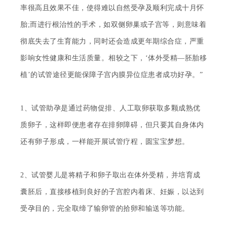
率很高且效果不佳，使得难以自然受孕及顺利完成十月怀
胎;而进行根治性的手术，如双侧卵巢或子宫等，则意味着
彻底失去了生育能力，同时还会造成更年期综合症，严重
影响女性健康和生活质量。相较之下，‘体外受精—胚胎移
植’的试管途径更能保障子宫内膜异位症患者成功好孕。”
1、试管助孕是通过药物促排、人工取卵获取多颗成熟优
质卵子，这样即便患者存在排卵障碍，但只要其自身体内
还有卵子形成，一样能开展试管疗程，圆宝宝梦想。
2、试管婴儿是将精子和卵子取出在体外受精，并培育成
囊胚后，直接移植到良好的子宫腔内着床、妊娠，以达到
受孕目的，完全取缔了输卵管的拾卵和输送等功能。