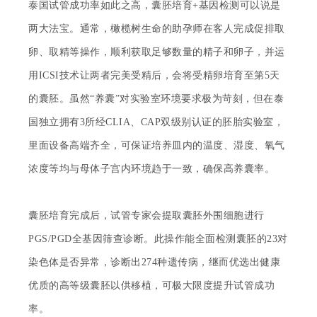
泰
国试管成功率如此之高，囊胚培育
+基因检测可以说是
两大法宝。通常，
橄榄树生命的助孕师
在客人完成促排取
卵、取精等操作，顺利获取足够数量的精子和卵子，并运
用
ICSI技术让两者完美受精后，会将受精卵培育至第5天
的囊胚。虽然“养囊”对实验室环境要求极为苛刻，但
在泰
国
独立拥有
3所经CLIA、CAP双级别认证的胚胎实验室，
里面设备高端齐全，可保证培养皿内的温度、湿度、氧气
浓度等均与母体子宫内环境趋于一致，确保高养囊率。
囊胚培育完成后，
试管
专家会提取囊胚外围细胞进行
PGS/PGD全基因筛查诊断。此操作能全面检测囊胚的23对
染色体是否异常，诊断出274种遗传病，继而优选出健康
优质的高等级囊胚以供移植，可极大限度提升试管成功
率。