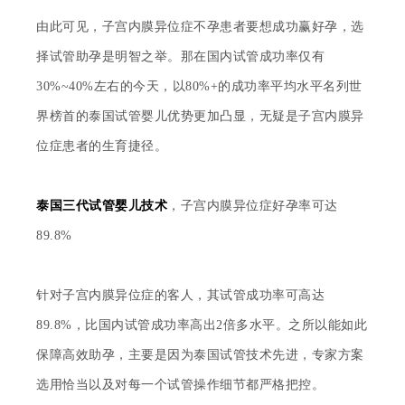
由此可见，子宫内膜异位症不孕患者要想成功赢好孕，选
择试管助孕是明智之举。那在国内试管成功率仅有
30%~40%左右的今天，以80%+的成功率平均水平名列世
界榜首的
泰
国试管婴儿优势更加凸显，无疑是子宫内膜异
位症患者的生育捷径。
泰国三代试管婴儿技术
，子宫内膜异位症好孕率可达
89.8%
针对子宫内膜异位症的客人，其试管成功率可高达
89.8%，比国内试管成功率高出2倍多水平。之所以能如此
保障高效助孕，主要是因为
泰国
试管技术先进，专家方案
选用恰当以及对每一个试管操作细节都严格把控。