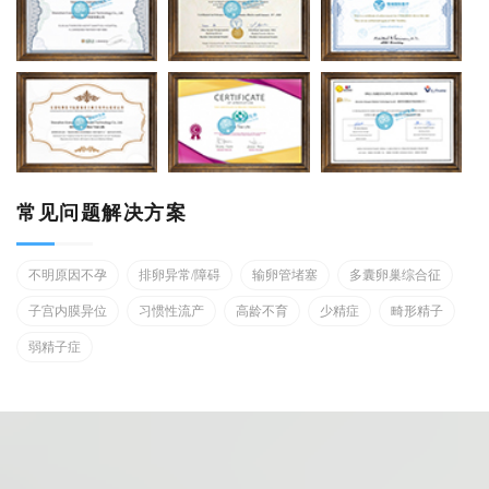
常见问题解决方案
不明原因不孕
排卵异常/障碍
输卵管堵塞
多囊卵巢综合征
子宫内膜异位
习惯性流产
高龄不育
少精症
畸形精子
弱精子症