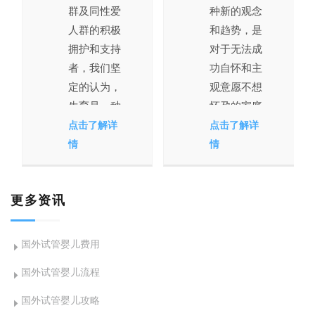
群及同性爱
种新的观念
人群的积极
和趋势，是
拥护和支持
对于无法成
者，我们坚
功自怀和主
定的认为，
观意愿不想
生育是一种
怀孕的家庭
权利，因此
及个人提供
点击了解详
点击了解详
橄榄树生命
助孕帮助，
情
情
为LGBT人
由于伦理和
群提供国外
相关法律问
更多资讯
合法完善的
题，多元化
精子银行和
助孕在多国
卵子银行，
是违法并禁
国外试管婴儿费用
让所有拥有
止的，但也
国外试管婴儿流程
爱的人群也
有部分国家
能拥有自己
和地区美
国外试管婴儿攻略
的宝宝。
国、乌克