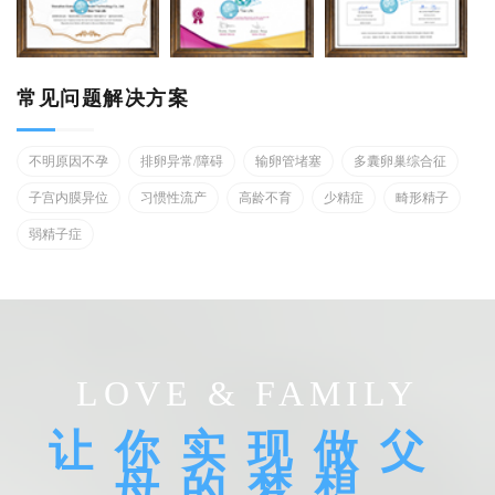
常见问题解决方案
不明原因不孕
排卵异常/障碍
输卵管堵塞
多囊卵巢综合征
子宫内膜异位
习惯性流产
高龄不育
少精症
畸形精子
弱精子症
LOVE & FAMILY
让你实现做父
母的梦想