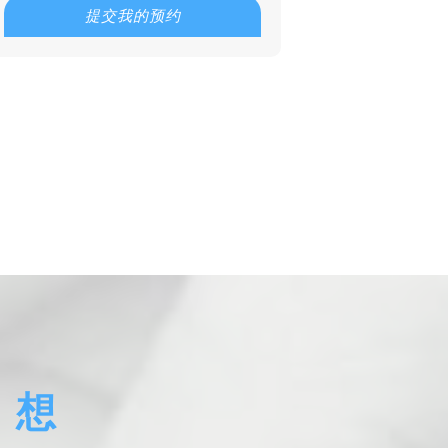
提交我的预约
题，多元化助孕在多国是违
发展属全
法并禁止的，但也有部分国
上，马来
点击了解详情
点击了解详
家和地区美国、乌克兰、俄
处于亚洲
罗斯等是有法律支持实行合
的多元化助孕。
梦想