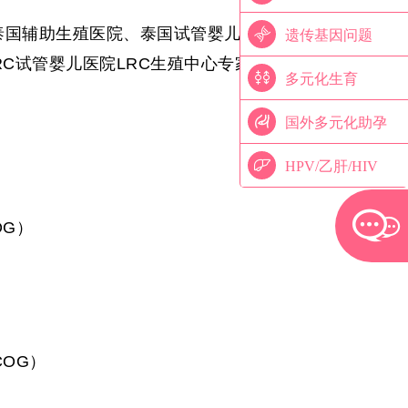
泰国辅助生殖医院、泰国试管婴儿医
遗传基因问题
RC
试管婴儿医院
LRC
生殖中心专家医
多元化生育
国外多元化助孕
HPV/乙肝/HIV
OG
）
COG
）