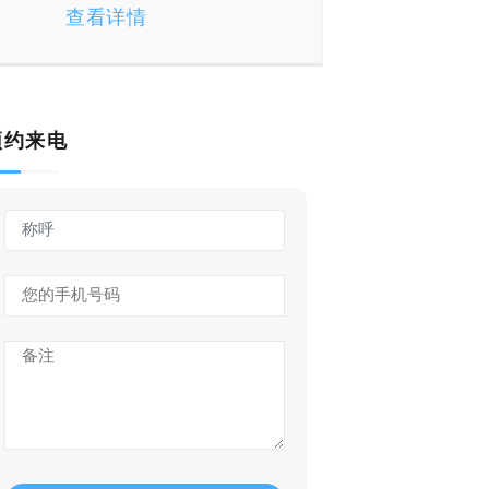
（下）
查看详情
预约来电
国外多元化助孕
马来西亚
在当下多元化助孕是一种新
马来西亚
的观念和趋势，是对于无法
开始试管
成功自怀和主观意愿不想怀
的发展，
孕的家庭及个人提供助孕帮
域的发展
助，由于伦理和相关法律问
欧等国家