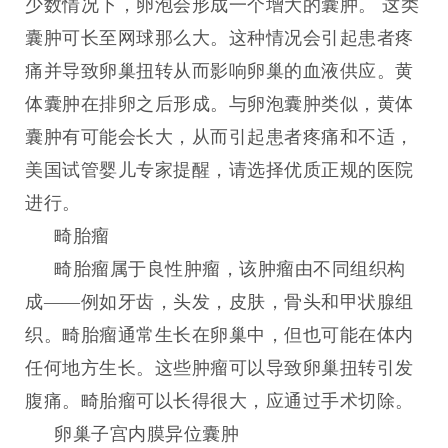
少数情况下，卵泡会形成一个增大的囊肿。
这类
囊肿可长至网球那么大。这种情况会引起患者疼
痛并导致卵巢扭转从而影响卵巢的血液供应。黄
体囊肿在排卵之后形成。与卵泡囊肿类似，黄体
囊肿有可能会长大，从而引起患者疼痛和不适，
美国试管婴儿专家提醒，请选择优质正规的医院
进行。
畸胎瘤
畸胎瘤属于良性肿瘤，该肿瘤由不同组织构
成
——例如牙齿，头发，皮肤，骨头和甲状腺组
织。畸胎瘤通常生长在卵巢中，但也可能在体内
任何地方生长。这些肿瘤可以导致卵巢扭转引发
腹痛。畸胎瘤可以长得很大，应通过手术切除。
卵巢子宫内膜异位囊肿