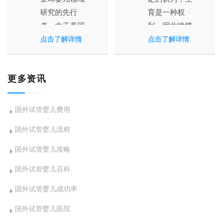
研究的先行
育是一种权
者，由于美国
利，因此橄榄
当时的法律伦
树生命为
点击了解详情
点击了解详情
理等方面导致
LGBT人群提
美国首例试管
供国外合法完
更多资讯
婴儿诞生于
善的精子银行
1981年12月28
和卵子银行，
日，相对于英
让所有拥有爱
国外试管婴儿费用
国、印度、澳
的人群也能拥
国外试管婴儿流程
洲等国都晚很
有自己的宝
多
宝。
国外试管婴儿攻略
国外试管婴儿百科
国外试管婴儿成功率
国外试管婴儿医院