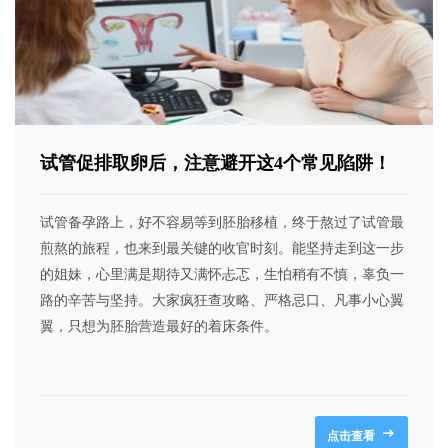
试管促排取卵后，注意避开这4个常见陷阱！
试管备孕路上，好不容易等到胚胎移植，终于熬过了试管最
煎熬的旅程，也来到最关键的收官时刻。能坚持走到这一步
的姐妹，心里满是期待又满怀忐忑，生怕稍有不慎，辜负一
路的辛苦与坚持。大家疯狂查攻略、严格忌口、凡事小心翼
翼，只想为胚胎营造最好的着床条件。
点击查看