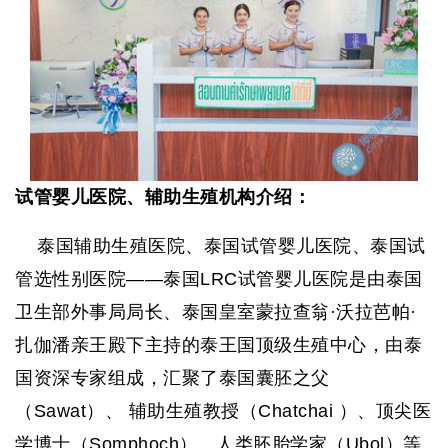
试管婴儿医院、辅助生殖机构介绍：
泰国辅助生殖医院、泰国试管婴儿医院、泰国试
管选性别医院——泰国
LRC
试管婴儿医院是由泰国
卫生部外事局局长、泰国皇室蒙拉查翁·沃拉芭帕·
扎伽潘亲王殿下主持的泰王国顶级生殖中心，由泰
国资深专家组成，汇聚了泰国囊胚之父
（
Sawat
）、
辅助生殖教授（
Chatchai
）、顶尖医
学博士（
Somphoch
）、人类胚胎学家（
Ubol
）等